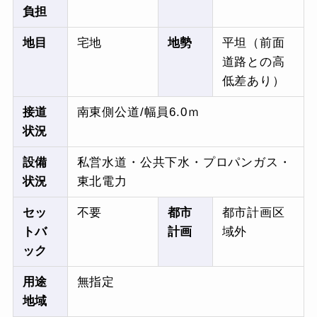
負担
地目
宅地
地勢
平坦（前面
道路との高
低差あり）
接道
南東側公道/幅員6.0ｍ
状況
設備
私営水道・公共下水・プロパンガス・
状況
東北電力
セッ
不要
都市
都市計画区
トバ
計画
域外
ック
用途
無指定
地域