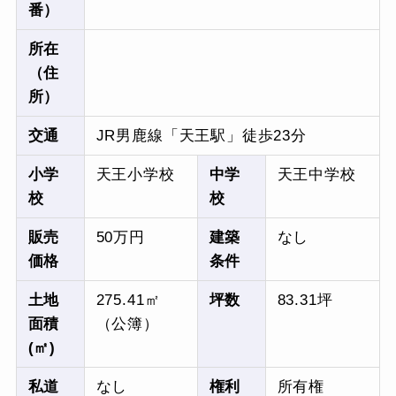
番）
所在
（住
所）
交通
JR男鹿線「天王駅」徒歩23分
小学
天王小学校
中学
天王中学校
校
校
販売
50万円
建築
なし
価格
条件
土地
275.41㎡
坪数
83.31坪
面積
（公簿）
(㎡)
私道
なし
権利
所有権