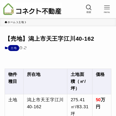
検索
menu
ホーム
土地
【売地】潟上市天王字江川40-162
土地
物件
所在地
土地面
価格
種目
積（㎡/
坪）
土地
潟上市天王字江川
275.41
50
万
40-162
㎡/83.31
円
坪