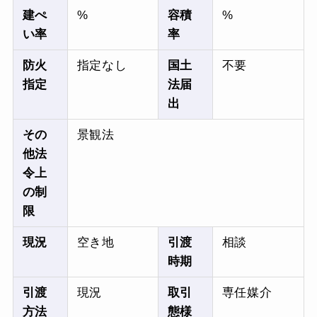
建ぺ
%
容積
%
い率
率
防火
指定なし
国土
不要
指定
法届
出
その
景観法
他法
令上
の制
限
現況
空き地
引渡
相談
時期
引渡
現況
取引
専任媒介
方法
態様