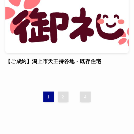
【ご成約】潟上市天王持谷地・既存住宅
1
2
...
4